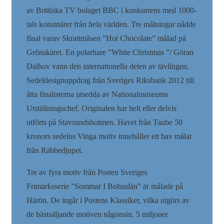
av Brittiska TV bolaget BBC i konkurrens med 1000-
tals konstnärer från hela världen. Tre målningar nådde
final varav Skrattmåsen ”Hot Chocolate” målad på
Grönskäret. En polarhare ”White Christmas ”/ Göran
Dalhov vann den internationella delen av tävlingen.
Sedeldesignuppdrag från Sveriges Riksbank 2012 till
åtta finalisterna utsedda av Nationalmuseums
Utställningschef. Originalen har helt eller delvis
utförts på Stavsundsholmen. Havet från Taube 50
kronors sedelns Vinga motiv innehåller ett hav målat
från Räbbedjupet.
Tre av fyra motiv från Posten Sveriges
Frimärksserie ”Sommar I Bohuslän” är målade på
Härön. De ingår i Postens Klassiker, vilka utgörs av
de bästsäljande motiven någonsin. 5 miljoner