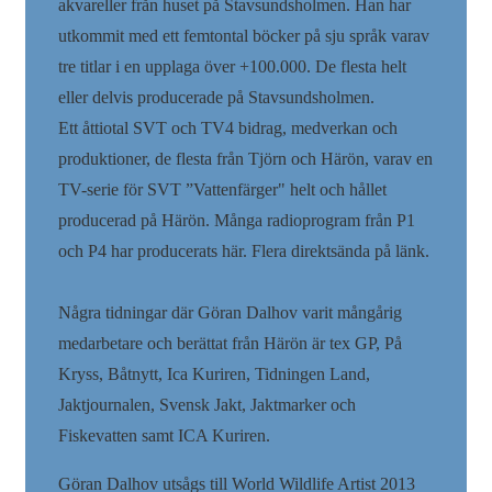
akvareller från huset på Stavsundsholmen. Han har
utkommit med ett femtontal böcker på sju språk varav
tre titlar i en upplaga över +100.000. De flesta helt
eller delvis producerade på Stavsundsholmen.
Ett åttiotal SVT och TV4 bidrag, medverkan och
produktioner, de flesta från Tjörn och Härön, varav en
TV-serie för SVT ”Vattenfärger" helt och hållet
producerad på Härön. Många radioprogram från P1
och P4 har producerats här. Flera direktsända på länk.
Några tidningar där Göran Dalhov varit mångårig
medarbetare och berättat från Härön är tex GP, På
Kryss, Båtnytt, Ica Kuriren, Tidningen Land,
Jaktjournalen, Svensk Jakt, Jaktmarker och
Fiskevatten samt ICA Kuriren.
Göran Dalhov utsågs till World Wildlife Artist 2013