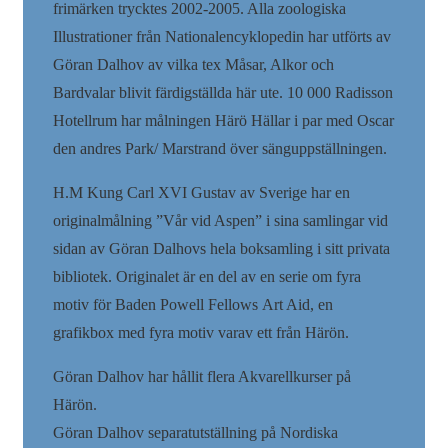
frimärken trycktes 2002-2005. Alla zoologiska
Illustrationer från Nationalencyklopedin har utförts av
Göran Dalhov av vilka tex Måsar, Alkor och
Bardvalar blivit färdigställda här ute. 10 000 Radisson
Hotellrum har målningen Härö Hällar i par med Oscar
den andres Park/ Marstrand över sänguppställningen.
H.M Kung Carl XVI Gustav av Sverige har en
originalmålning ”Vår vid Aspen” i sina samlingar vid
sidan av Göran Dalhovs hela boksamling i sitt privata
bibliotek. Originalet är en del av en serie om fyra
motiv för Baden Powell Fellows Art Aid, en
grafikbox med fyra motiv varav ett från Härön.
Göran Dalhov har hållit flera Akvarellkurser på
Härön.
Göran Dalhov separatutställning på Nordiska