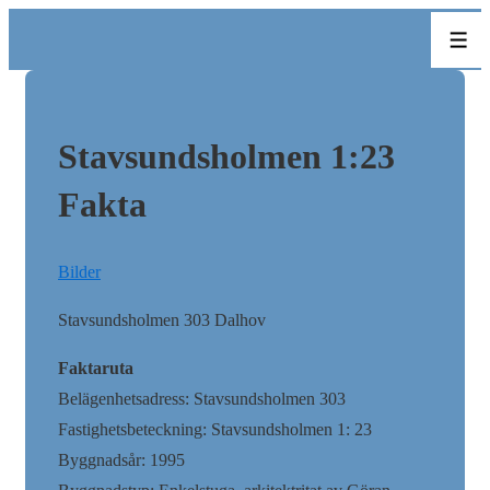
↓
Men
Hoppa
till
huvudinnehåll
Stavsundsholmen 1:23
Fakta
Bilder
Stavsundsholmen 303 Dalhov
Faktaruta
Belägenhetsadress: Stavsundsholmen 303
Fastighetsbeteckning: Stavsundsholmen 1: 23
Byggnadsår: 1995