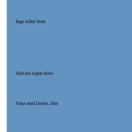
Inga målar doris
Halvard seglar doris
Fiske med Dories, film