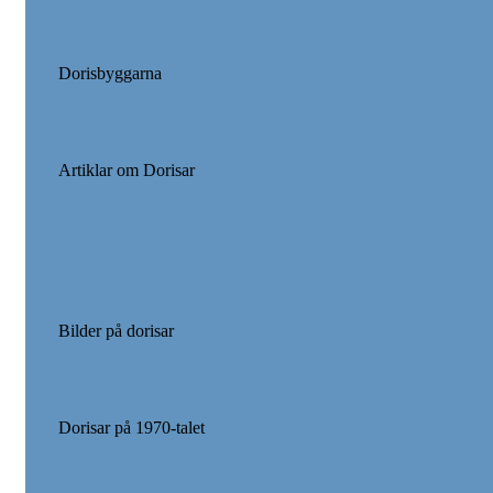
Dorisbyggarna
Artiklar om Dorisar
Bilder på dorisar
Dorisar på 1970-talet