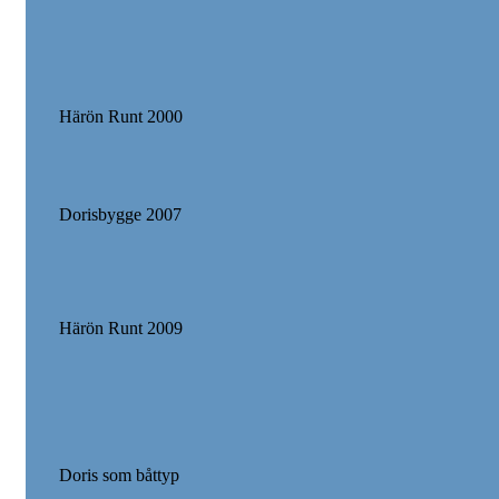
Härön Runt 2000
Dorisbygge 2007
Härön Runt 2009
Doris som båttyp