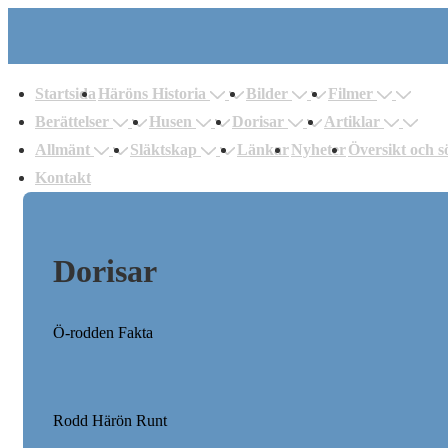
↓
Hoppa
uvudnavigering
till
Startsida
Häröns Historia
Bilder
Filmer
huvudinnehåll
Berättelser
Husen
Dorisar
Artiklar
Allmänt
Släktskap
Länkar
Nyheter
Översikt och s
Kontakt
Dorisar
Ö-rodden Fakta
Rodd Härön Runt