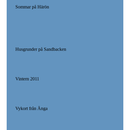
Sommar på Härön
Husgrunder på Sandbacken
Vintern 2011
Vykort från Änga