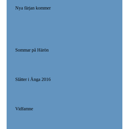
Nya färjan kommer
Sommar på Härön
Slåtter i Änga 2016
Vidfamne