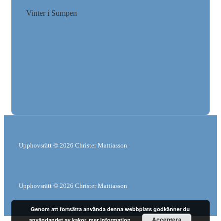
Vinter i Sumpen
Upphovsrätt © 2026
Christer Mattiasson
Upphovsrätt © 2026
Christer Mattiasson
Genom att fortsätta använda denna webbplats godkänner du
Acceptera
användandet av kakor.
mer information