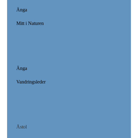
Änga
Mitt i Naturen
Änga
Vandringsleder
Åstol