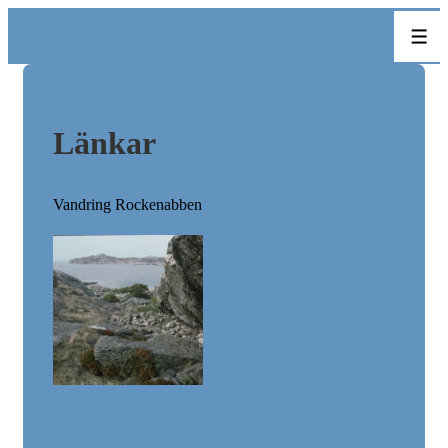
↓
Men
Hoppa
till
huvudinnehåll
Länkar
Vandring
Rockenabben