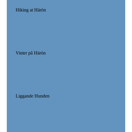
Hiking at Härön
Vinter på Härön
Liggande Hunden