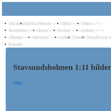
↓
Hoppa
uvudnavigering
till
Startsida
Häröns Historia
Bilder
Filmer
huvudinnehåll
Berättelser
Husen
Dorisar
Artiklar
Allmänt
Släktskap
Länkar
Nyheter
Översikt och s
Kontakt
Stavsundsholmen 1:11 bilde
Fakta