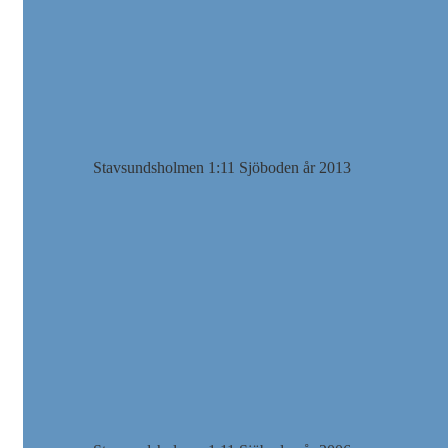
Stavsundsholmen 1:11 Sjöboden år 2013