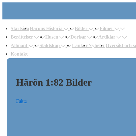
↓
Hoppa
uvudnavigering
till
Startsida
Häröns Historia
Bilder
Filmer
huvudinnehåll
Berättelser
Husen
Dorisar
Artiklar
Allmänt
Släktskap
Länkar
Nyheter
Översikt och s
Kontakt
Härön 1:82 Bilder
Fakta