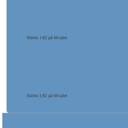
Härön 1:82 på 60-talet
Härön 1:82 på 60-talet