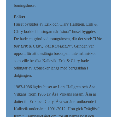
boningshuset.
Folket
Huset byggdes av Erik och Clary Hallgren. Erik &
Clary bodde i lillstugan när "stora" huset byggdes.
De hade en grind vid tomtgränsen, där det stod: ”
Här
bor Erik & Clary, VÄLKOMMEN
”. Grinden var
uppsatt för att utestänga boskapen, inte människor
som ville besöka Kallevik. Erik & Clary hade
odlingar av grönsaker längs med bergssidan i
dalgången.
1983-1986 ägdes huset av Lars Hallgren och Åsa
Vilkans, from 1986 av Åsa Vilkans ensam. Åsa är
dotter till Erik och Clary. Åsa var åretruntboende i
Kallevik under åren 1991-2012. Hon gick ”väglöst”
fram till samhället året om, för att hämta post och