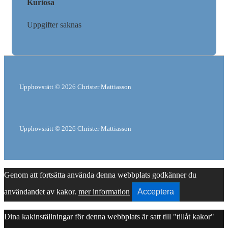
Kuriosa
Uppgifter saknas
Upphovsrätt © 2026
Christer Mattiasson
Upphovsrätt © 2026
Christer Mattiasson
Genom att fortsätta använda denna webbplats godkänner du
användandet av kakor.
mer information
Acceptera
Dina kakinställningar för denna webbplats är satt till "tillåt kakor"