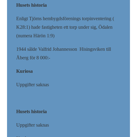
Husets historia
Enligt Tjörns hembygdsförenings torpinventering (
K28:1) hade fastigheten ett torp under sig, Ödalen
(numera Härön 1:9)
1944 sålde Valfrid Johannesson Hisingsviken till
Åberg för 8 000:-
Kuriosa
Uppgifter saknas
Husets historia
Uppgifter saknas